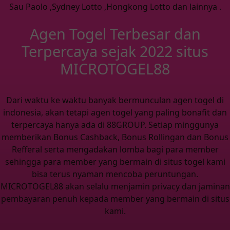
Sau Paolo ,Sydney Lotto ,Hongkong Lotto dan lainnya .
Agen Togel Terbesar dan
Terpercaya sejak 2022 situs
MICROTOGEL88
Dari waktu ke waktu banyak bermunculan agen togel di
indonesia, akan tetapi agen togel yang paling bonafit dan
terpercaya hanya ada di 88GROUP. Setiap minggunya
memberikan Bonus Cashback, Bonus Rollingan dan Bonus
Refferal serta mengadakan lomba bagi para member
sehingga para member yang bermain di situs togel kami
bisa terus nyaman mencoba peruntungan.
MICROTOGEL88 akan selalu menjamin privacy dan jaminan
pembayaran penuh kepada member yang bermain di situs
kami.