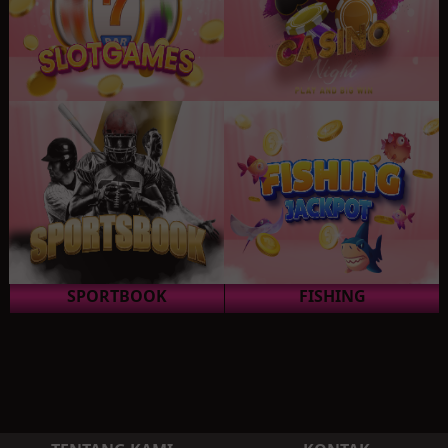
SLOT GAMES
LIVE CASINO
SPORTBOOK
FISHING