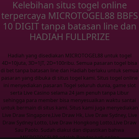
Kelebihan situs togel online
terpercaya MICROTOGEL88 BBFS
10 DIGIT tanpa batasan line dan
HADIAH FULLPRIZE
Hadiah yang disediakan MICROTOGEL88 untuk togel
4D=10juta, 3D=1JT, 2D=100ribu. Semua pasaran togel bisa
di bet tanpa batasan line dan Hadiah berlaku untuk semua
pasaran yang dibuka di situs togel kami. Situs togel online
ini menyediakan pasaran Togel seluruh dunia, game slot
serta Live Casino selama 24 jam penuh tanpa Libur
sehingga para member bisa menyesuaikan waktu santai
untuk bermain di situs kami. Situs kami juga menyediakan
Live Draw Singapore,Live Draw Hk, Live Draw Sydney, Live
Draw Sydney Lotto, Live Draw Hongkong Lotto,Live Draw
Sau Paolo. Sudah diakui dan dipastikan bahwa
MICROTOGEL88 adalah Bandar judi online