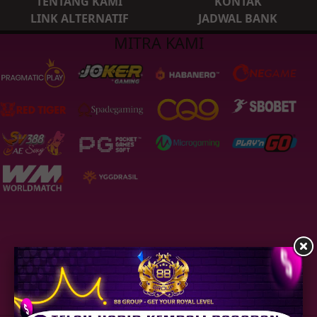
TENTANG KAMI
KONTAK
LINK ALTERNATIF
JADWAL BANK
MITRA KAMI