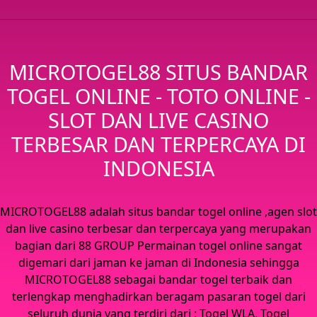
MICROTOGEL88 SITUS BANDAR
TOGEL ONLINE - TOTO ONLINE -
SLOT DAN LIVE CASINO
TERBESAR DAN TERPERCAYA DI
INDONESIA
MICROTOGEL88 adalah situs bandar togel online ,agen slot
dan live casino terbesar dan terpercaya yang merupakan
bagian dari 88 GROUP Permainan togel online sangat
digemari dari jaman ke jaman di Indonesia sehingga
MICROTOGEL88 sebagai bandar togel terbaik dan
terlengkap menghadirkan beragam pasaran togel dari
seluruh dunia yang terdiri dari : Togel WLA, Togel