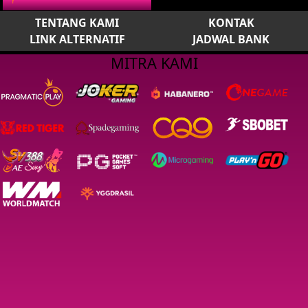
TENTANG KAMI
KONTAK
LINK ALTERNATIF
JADWAL BANK
MITRA KAMI